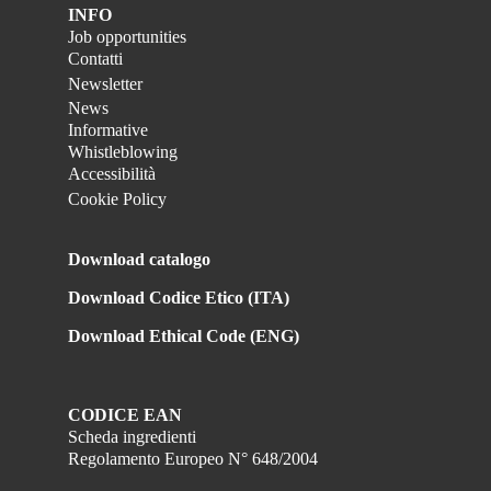
Deo speciali
INFO
Prodotti di origine naturale
Amido
Job opportunities
Contatti
Prodotti Ecocert
Newsletter
Relevi Brand
News
Informative
Whistleblowing
Accessibilità
Cookie Policy
Download catalogo
Download Codice Etico (ITA)
Download Ethical Code (ENG)
CODICE EAN
Scheda ingredienti
Regolamento Europeo N° 648/2004