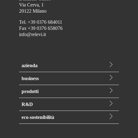
Via Cerva, 1
20122 Milano
Tel.
+39 0376 684011
Fax
+39 0376 658076
info@relevi.it
azienda
Chi siamo
business
Storia
Private label
Qualità
prodotti
Contract manufacturing
Produzione
Toilet care
Relevi Brand
R&D
Logistica
Deodoranti
R&D
Candele profumate
eco-sostenibilità
Innovazione
Antitarmici
Il nostro impegno
Regolatorio
Insetticidi
Prodotti Ecocert