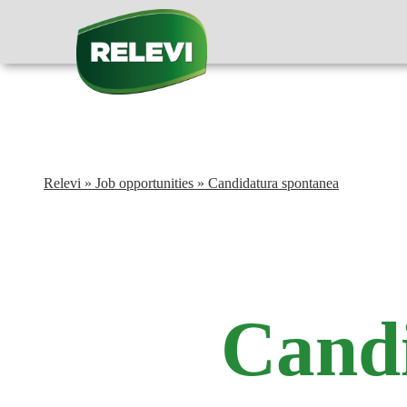
Relevi
»
Job opportunities
»
Candidatura spontanea
Candi