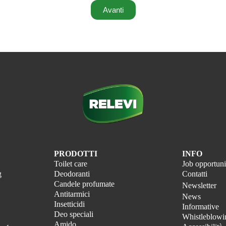
Avanti
PRODOTTI
INFO
Toilet care
Job opportuni
g
Deodoranti
Contatti
Candele profumate
Newsletter
Antitarmici
News
Insetticidi
Informative
Deo speciali
Whistleblowi
Amido