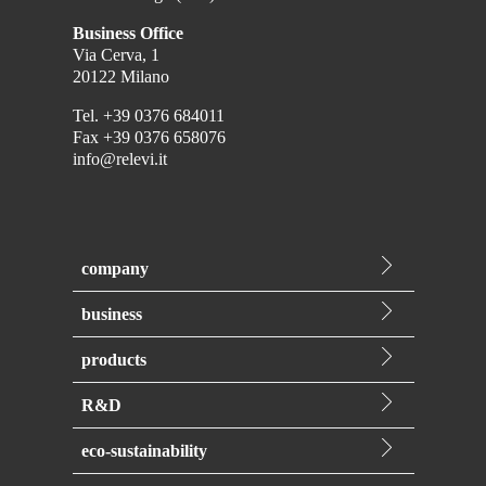
Business Office
Via Cerva, 1
20122 Milano
Tel.
+39 0376 684011
Fax
+39 0376 658076
info@relevi.it
company
Wer wir sind
business
Geschichte
Private Label
Qualität
products
Contract Manufacturing
Produktion
WC-Steine
Relevi Brand
R&D
Logistik
Lufterfrischer
Forschung & Entwicklung
Duftkerzen
eco-sustainability
Innovationen
Mottenschutz