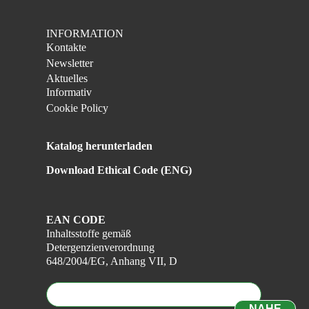
Unser Engagement
Regulatorische Angelegenheiten
Insektizide
Ecocert-Produkte
Spezial-Deos
INFORMATION
Natürliche Produkte
Stärke
Kontakte
Newsletter
Ecocert-Produkte
Aktuelles
Relevi Brand
Informativ
Cookie Policy
Katalog herunterladen
Download Ethical Code (ENG)
EAN CODE
Inhaltsstoffe gemäß
Detergenzienverordnung
648/2004/EG, Anhang VII, D