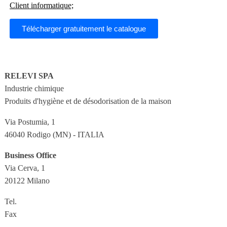
Client informatique;
Télécharger gratuitement le catalogue
RELEVI SPA
Industrie chimique
Produits d'hygiène et de désodorisation de la maison
Via Postumia, 1
46040 Rodigo (MN) - ITALIA
Business Office
Via Cerva, 1
20122 Milano
Tel.
+39 0376 684011
Fax
+39 0376 658076
info@relevi.it