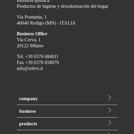
Industria química
Productos de higiene y desodorización del hogar
Via Postumia, 1
46040 Rodigo (MN) - ITALIA
Business Office
Via Cerva, 1
20122 Milano
Tel.
+39 0376 684011
Fax
+39 0376 658076
info@relevi.it
company
Quienes somos
business
Historia
Marcas blancas
Calidad
products
Productos de marca
Producción
Cuidado del baño