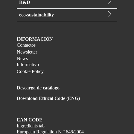
Marca Relevi
R&D
Logística
Ambientadores
I&D
Velas perfumadas
eco-sustainability
Innovación
Antipolillas
Nuestro compromiso
Regulatorio
Insecticidas
Gama Ecocert
Ambientadores específicos
INFORMACIÓN
Almidón
Contactos
Newsletter
Gama Ecocert
News
Marca Relevi
Informativo
Cookie Policy
Descarga de catálogo
Download Ethical Code (ENG)
EAN CODE
Ingredients tab
European Regulation N ° 648/2004