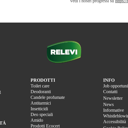
Vedi i nostri progressi su
https:
PRODOTTI
INFO
Toilet care
Job opportuni
g
Deodoranti
Contatti
Candele profumate
Newsletter
Antitarmici
News
Insetticidi
Informative
Deo speciali
Whistleblowi
Amido
Accessibilità
ITÁ
Prodotti Ecocert