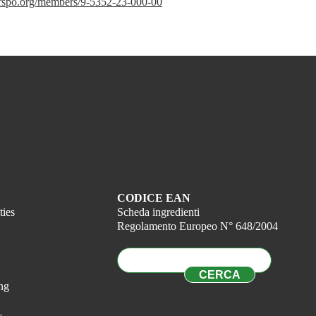
//rspo.org/members/9-5352-23-000-00
CODICE EAN
ties
Scheda ingredienti
Regolamento Europeo N° 648/2004
ng