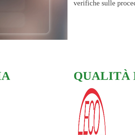
verifiche sulle proce
MA
QUALITÀ 